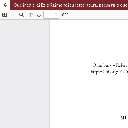
Due inediti di Ezio Raimondi su letteratura, paesaggio e sos