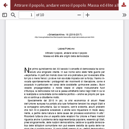
Attirare il popolo, andare verso il popolo. Massa ed élite alle origini della democrazia