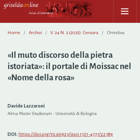
Home
/
Archivi
/
V. 24 N. 2 (2025): Censura
/
Omnibus
«Il muto discorso della pietra
istoriata»: il portale di Moissac nel
«Nome della rosa»
Davide Lazzaroni
Alma Mater Studiorum - Università di Bologna
DOI:
https://doi.org/10.60923/issn.1721-4777/22789